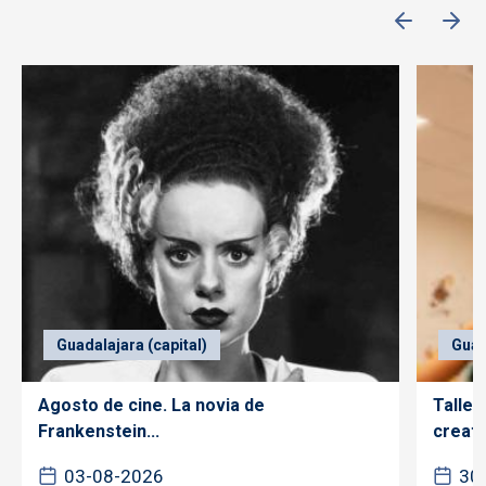
Guadalajara (capital)
Guad
Agosto de cine. La novia de
Taller
Frankenstein...
creativ
03-08-2026
30