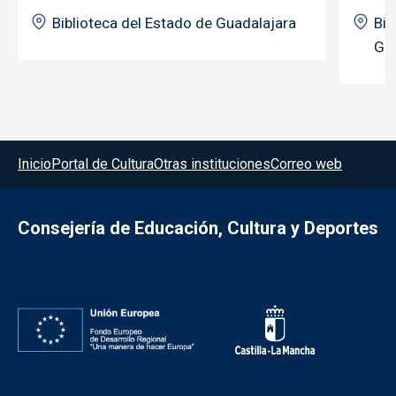
Biblioteca del Estado de Guadalajara
Bib
Gua
Menú del pie
Inicio
Portal de Cultura
Otras instituciones
Correo web
Consejería de Educación, Cultura y Deportes