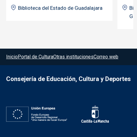
Biblioteca del Estado de Guadalajara
Bib
Gua
Menú del pie
Inicio
Portal de Cultura
Otras instituciones
Correo web
Consejería de Educación, Cultura y Deportes