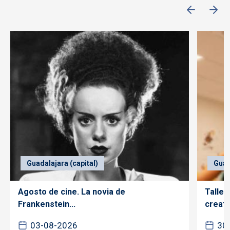
Guadalajara (capital)
Guad
Agosto de cine. La novia de
Taller
Frankenstein...
creativ
03-08-2026
30