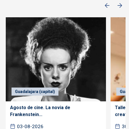
Guadalajara (capital)
Guad
Agosto de cine. La novia de
Taller
Frankenstein...
creativ
03-08-2026
30