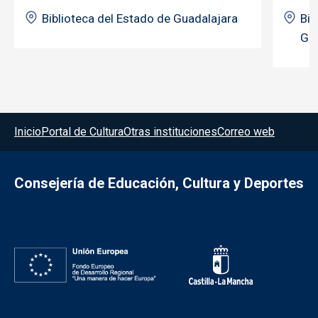
Biblioteca del Estado de Guadalajara
Bib
Gua
Menú del pie
Inicio
Portal de Cultura
Otras instituciones
Correo web
Consejería de Educación, Cultura y Deportes