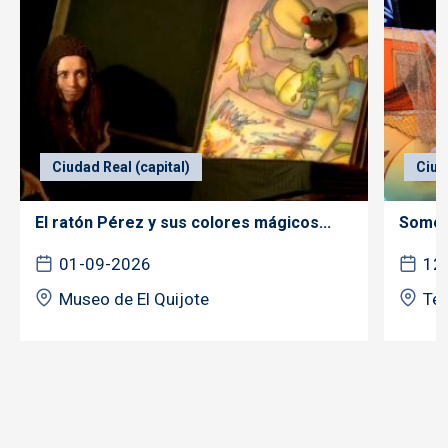
Ciudad Real (capital)
Ciud
El ratón Pérez y sus colores mágicos...
Somos 
01-09-2026
12
Museo de El Quijote
Tea