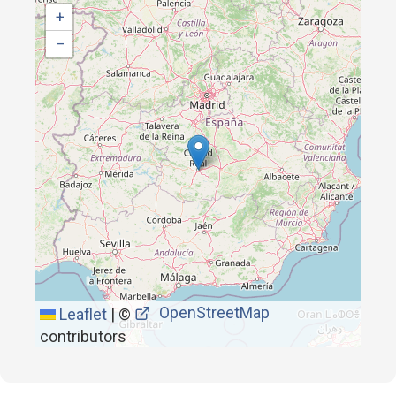
+
−
OpenStreetMap
Leaflet
|
©
contributors