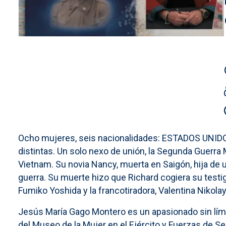
Ocho mujeres, seis nacionalidades: ESTADOS UNID
distintas. Un solo nexo de unión, la Segunda Guerra M
Vietnam. Su novia Nancy, muerta en Saigón, hija de 
guerra. Su muerte hizo que Richard cogiera su testigo
Fumiko Yoshida y la francotiradora, Valentina Nikolay
Jesús María Gago Montero es un apasionado sin límite
del Museo de la Mujer en el Ejército y Fuerzas de S