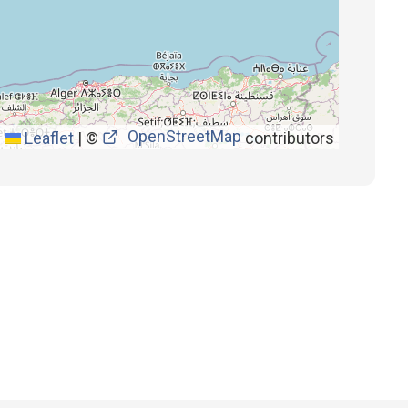
OpenStreetMap
Leaflet
|
©
contributors