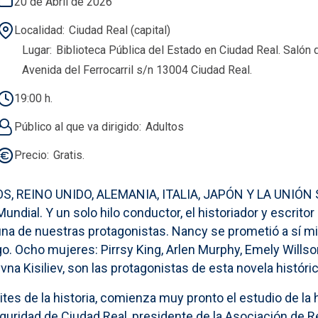
20 de Abril de 2026
Localidad
Ciudad Real (capital)
Lugar
Biblioteca Pública del Estado en Ciudad Real. Salón 
Avenida del Ferrocarril s/n 13004 Ciudad Real.
19:00 h.
Público al que va dirigido
Adultos
Precio
Gratis.
OS, REINO UNIDO, ALEMANIA, ITALIA, JAPÓN Y LA UNIÓN 
undial. Y un solo hilo conductor, el historiador y escrito
una de nuestras protagonistas. Nancy se prometió a sí mi
. Ocho mujeres: Pirrsy King, Arlen Murphy, Emely Willson, 
vna Kisiliev, son las protagonistas de esta novela históric
s de la historia, comienza muy pronto el estudio de la hi
eguridad de Ciudad Real, presidente de la Asociación de 