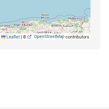
OpenStreetMap
Leaflet
|
©
contributors