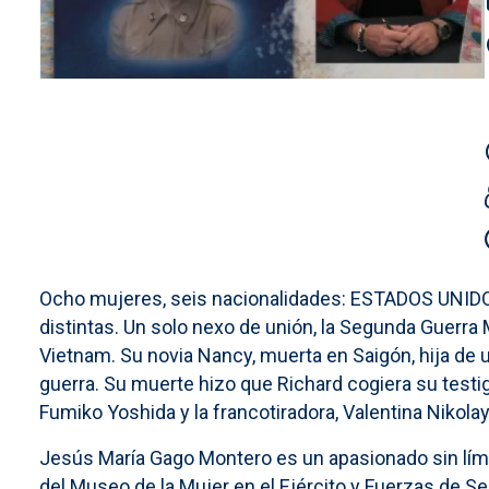
Ocho mujeres, seis nacionalidades: ESTADOS UNID
distintas. Un solo nexo de unión, la Segunda Guerra M
Vietnam. Su novia Nancy, muerta en Saigón, hija de 
guerra. Su muerte hizo que Richard cogiera su testigo
Fumiko Yoshida y la francotiradora, Valentina Nikolay
Jesús María Gago Montero es un apasionado sin límite
del Museo de la Mujer en el Ejército y Fuerzas de S