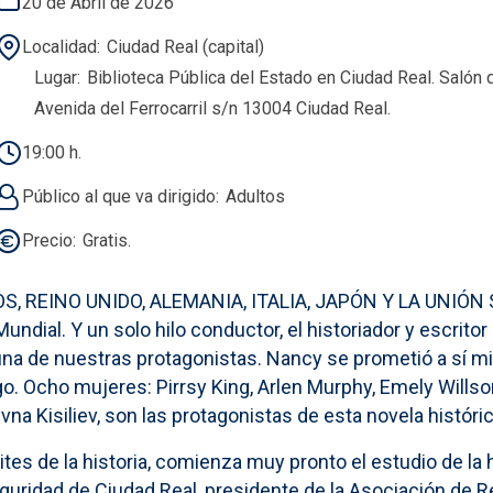
20 de Abril de 2026
Localidad
Ciudad Real (capital)
Lugar
Biblioteca Pública del Estado en Ciudad Real. Salón 
Avenida del Ferrocarril s/n 13004 Ciudad Real.
19:00 h.
Público al que va dirigido
Adultos
Precio
Gratis.
OS, REINO UNIDO, ALEMANIA, ITALIA, JAPÓN Y LA UNIÓN 
undial. Y un solo hilo conductor, el historiador y escrito
una de nuestras protagonistas. Nancy se prometió a sí mi
. Ocho mujeres: Pirrsy King, Arlen Murphy, Emely Willson, 
vna Kisiliev, son las protagonistas de esta novela históric
s de la historia, comienza muy pronto el estudio de la hi
eguridad de Ciudad Real, presidente de la Asociación de 