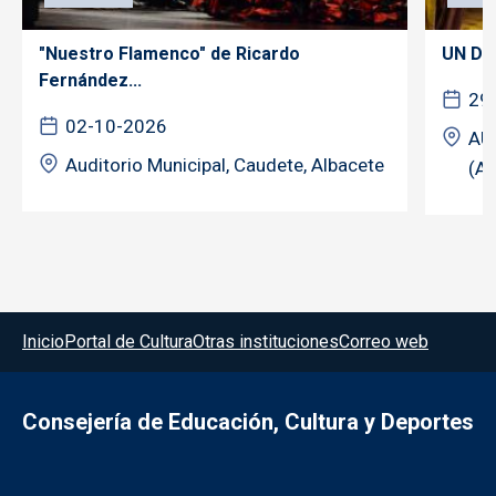
"Nuestro Flamenco" de Ricardo
UN DÍ
Fernández...
29
02-10-2026
AU
Auditorio Municipal, Caudete, Albacete
(Al
Menú del pie
Inicio
Portal de Cultura
Otras instituciones
Correo web
Consejería de Educación, Cultura y Deportes