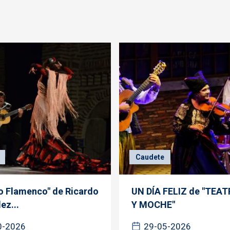
Caudete
o Flamenco" de Ricardo
UN DÍA FELIZ de "TEA
ez...
Y MOCHE"
0-2026
29-05-2026