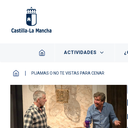
Pasar al contenido principal
Navegación principal
ACTIVIDADES
¿
PIJAMAS O NO TE VISTAS PARA CENAR