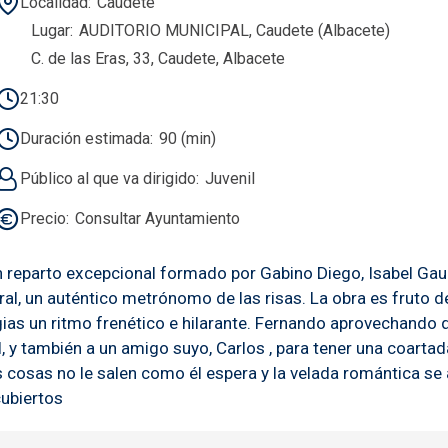
Localidad
Caudete
Lugar
AUDITORIO MUNICIPAL, Caudete (Albacete)
C. de las Eras, 33, Caudete, Albacete
21:30
Duración estimada
90 (min)
Público al que va dirigido
Juvenil
Precio
Consultar Ayuntamiento
parto excepcional formado por Gabino Diego, Isabel Gaud
ral, un auténtico metrónomo de las risas. La obra es fruto 
as un ritmo frenético e hilarante. Fernando aprovechando qu
él, y también a un amigo suyo, Carlos , para tener una coarta
s cosas no le salen como él espera y la velada romántica s
cubiertos