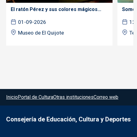
El ratón Pérez y sus colores mágicos...
Somos 
01-09-2026
12
Museo de El Quijote
Tea
Menú del pie
Inicio
Portal de Cultura
Otras instituciones
Correo web
Consejería de Educación, Cultura y Deportes