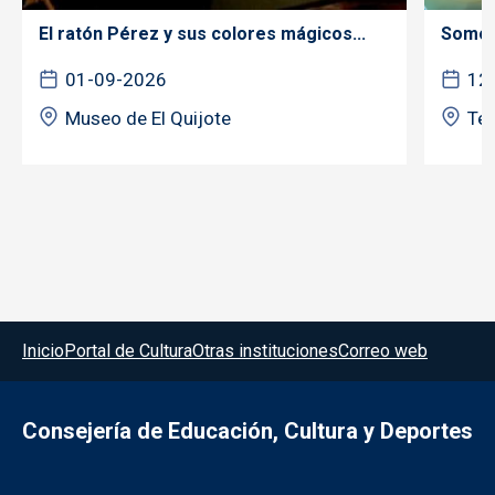
El ratón Pérez y sus colores mágicos...
Somos 
01-09-2026
12
Museo de El Quijote
Tea
Menú del pie
Inicio
Portal de Cultura
Otras instituciones
Correo web
Consejería de Educación, Cultura y Deportes