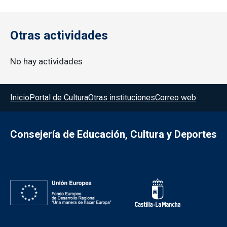
Otras actividades
No hay actividades
Menú del pie
Inicio
Portal de Cultura
Otras instituciones
Correo web
Consejería de Educación, Cultura y Deportes