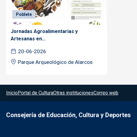
Poblete
Jornadas Agroalimentarias y
Artesanas en...
20-06-2026
Parque Arqueológico de Alarcos
Menú del pie
Inicio
Portal de Cultura
Otras instituciones
Correo web
Consejería de Educación, Cultura y Deportes