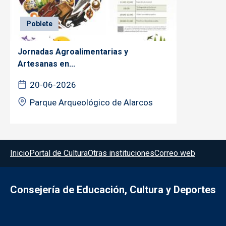
Poblete
Jornadas Agroalimentarias y
Artesanas en...
20-06-2026
Parque Arqueológico de Alarcos
Menú del pie
Inicio
Portal de Cultura
Otras instituciones
Correo web
Consejería de Educación, Cultura y Deportes