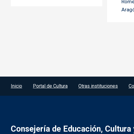
Romer
Aragó
Menú del pie
Inicio
Portal de Cultura
Otras instituciones
Co
Consejería de Educación, Cultura 