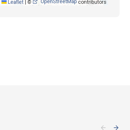
OpenStreetMap
Leaflet
|
©
contributors