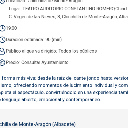
Localidad
Chinchilla de Monte-Aragón
Lugar
TEATRO AUDITORIO CONSTANTINO ROMERO,Chinchill
C. Virgen de las Nieves, 8, Chinchilla de Monte-Aragón, Alb
19:00
Duración estimada
90 (min)
Público al que va dirigido
Todos los públicos
Precio
Consultar Ayuntamiento
rma más viva: desde la raíz del cante jondo hasta version
onismo, ofreciendo momentos de lucimiento individual y compl
pleta el espectáculo, convirtiéndolo en una experiencia tam
lenguaje abierto, emocional y contemporáneo.
hilla de Monte-Aragón (Albacete)