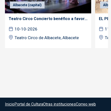
Albacete (capital)
Alba
Teatro Circo Concierto benéfico a favor...
EL PE
10-10-2026
11
Teatro Circo de Albacete, Albacete
Tea
Menú del pie
Inicio
Portal de Cultura
Otras instituciones
Correo web