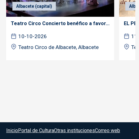
Albacete (capital)
Alba
Teatro Circo Concierto benéfico a favor...
EL PE
10-10-2026
11
Teatro Circo de Albacete, Albacete
Tea
Menú del pie
Inicio
Portal de Cultura
Otras instituciones
Correo web