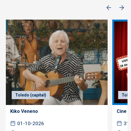
Toledo (capital)
Tole
Kiko Veneno
Cine f
01-10-2026
31