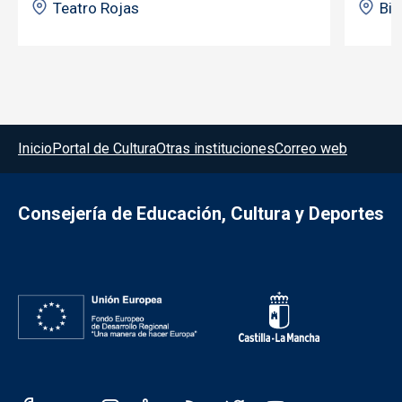
Teatro Rojas
Bib
Menú del pie
Inicio
Portal de Cultura
Otras instituciones
Correo web
Consejería de Educación, Cultura y Deportes