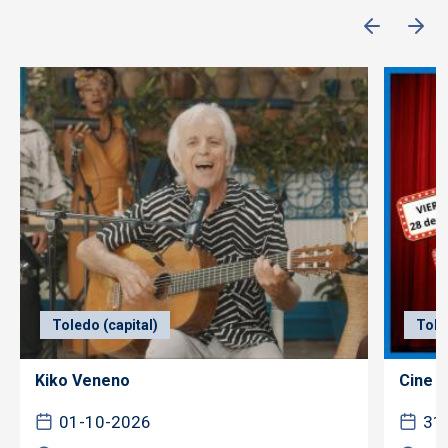
Toledo (capital)
Tole
Kiko Veneno
Cine f
01-10-2026
31