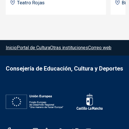
Teatro Rojas
Bib
Menú del pie
Inicio
Portal de Cultura
Otras instituciones
Correo web
Consejería de Educación, Cultura y Deportes