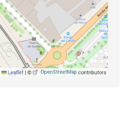
OpenStreetMap
Leaflet
|
©
contributors