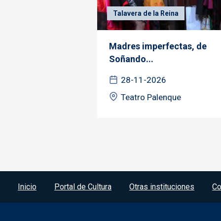
Talavera de la Reina
Madres imperfectas, de
Soñando...
28-11-2026
Teatro Palenque
Menú del pie
Inicio
Portal de Cultura
Otras instituciones
Co