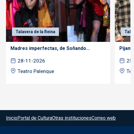
Talavera de la Reina
Tala
Madres imperfectas, de Soñando...
Pijama
28-11-2026
25
Teatro Palenque
Tea
Menú del pie
Inicio
Portal de Cultura
Otras instituciones
Correo web