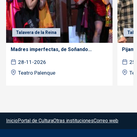
Talavera de la Reina
Tala
Madres imperfectas, de Soñando...
Pijama
28-11-2026
25
Teatro Palenque
Tea
Menú del pie
Inicio
Portal de Cultura
Otras instituciones
Correo web