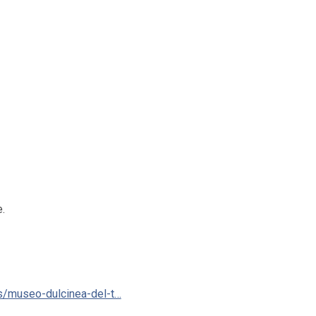
.
s/museo-dulcinea-del-t…