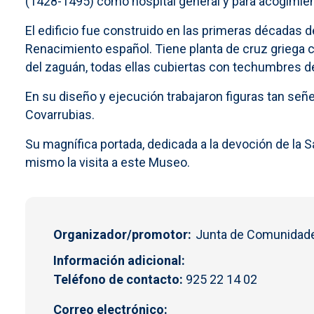
(1428-1495) como hospital general y para acogimien
El edificio fue construido en las primeras décadas d
Renacimiento español. Tiene planta de cruz griega c
del zaguán, todas ellas cubiertas con techumbres d
En su diseño y ejecución trabajaron figuras tan se
Covarrubias.
Su magnífica portada, dedicada a la devoción de la San
mismo la visita a este Museo.
Organizador/promotor
Junta de Comunidade
Información adicional
Teléfono de contacto:
925 22 14 02
Correo electrónico: