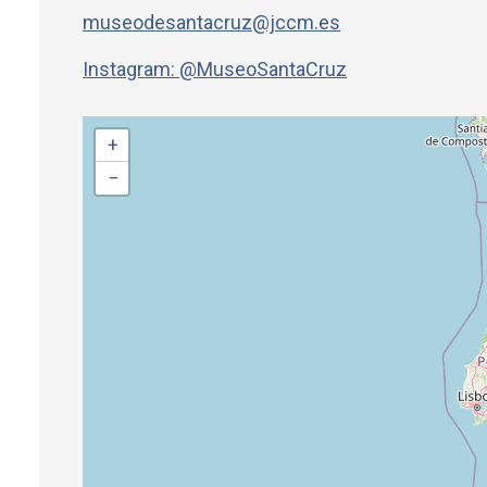
museodesantacruz@jccm.es
Instagram: @MuseoSantaCruz
+
−