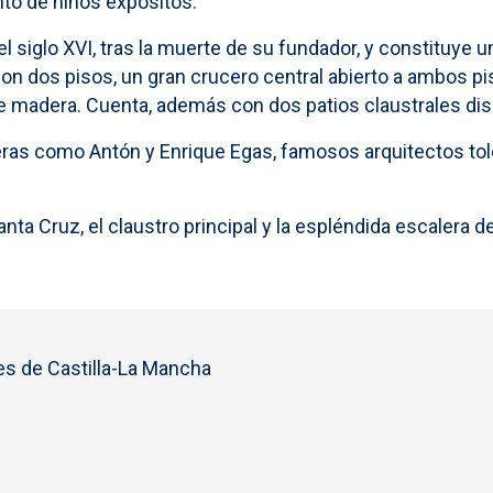
to de niños expósitos.
el siglo XVI, tras la muerte de su fundador, y constituye 
on dos pisos, un gran crucero central abierto a ambos pis
e madera. Cuenta, además con dos patios claustrales di
ñeras como Antón y Enrique Egas, famosos arquitectos to
ta Cruz, el claustro principal y la espléndida escalera de C
s de Castilla-La Mancha