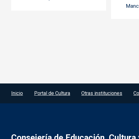
Manc
Menú del pie
Inicio
Portal de Cultura
Otras instituciones
Co
Consejería de Educación, Cultura 