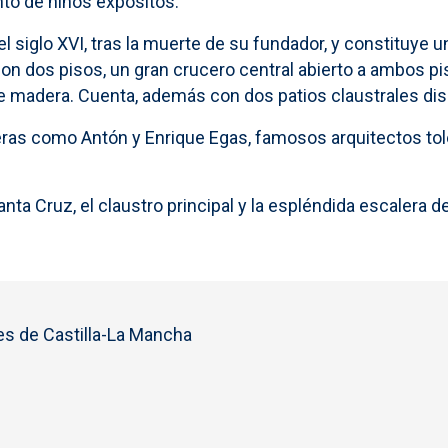
to de niños expósitos.
el siglo XVI, tras la muerte de su fundador, y constituye 
on dos pisos, un gran crucero central abierto a ambos pis
e madera. Cuenta, además con dos patios claustrales di
ñeras como Antón y Enrique Egas, famosos arquitectos to
ta Cruz, el claustro principal y la espléndida escalera de C
s de Castilla-La Mancha