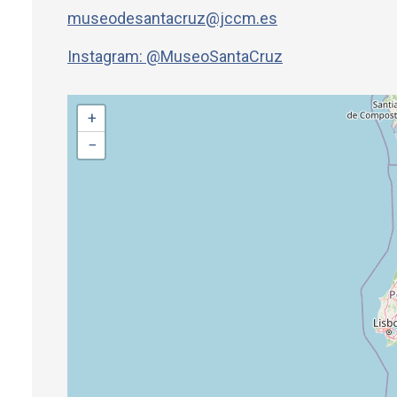
museodesantacruz@jccm.es
Instagram: @MuseoSantaCruz
+
−