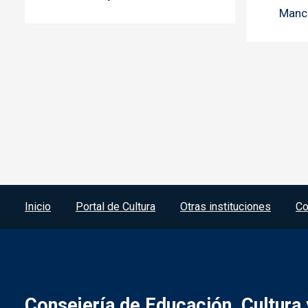
Manc
Menú del pie
Inicio
Portal de Cultura
Otras instituciones
Co
Consejería de Educación, Cultura 