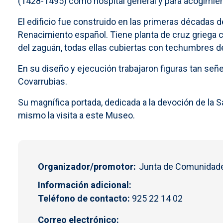
(1428-1495) como hospital general y para acogimien
El edificio fue construido en las primeras décadas d
Renacimiento español. Tiene planta de cruz griega c
del zaguán, todas ellas cubiertas con techumbres d
En su diseño y ejecución trabajaron figuras tan se
Covarrubias.
Su magnífica portada, dedicada a la devoción de la San
mismo la visita a este Museo.
Organizador/promotor
Junta de Comunidade
Información adicional
Teléfono de contacto:
925 22 14 02
Correo electrónico: