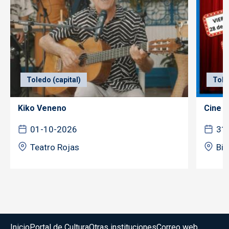
Toledo (capital)
Tole
Kiko Veneno
Cine f
01-10-2026
31
Teatro Rojas
Bib
Menú del pie
Inicio
Portal de Cultura
Otras instituciones
Correo web