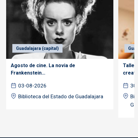
Guadalajara (capital)
Guad
Agosto de cine. La novia de
Taller
Frankenstein...
creativ
03-08-2026
30
Biblioteca del Estado de Guadalajara
Bib
Gua