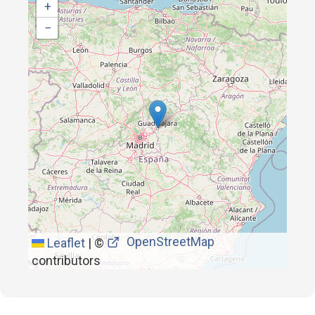
+
−
OpenStreetMap
Leaflet
|
©
contributors