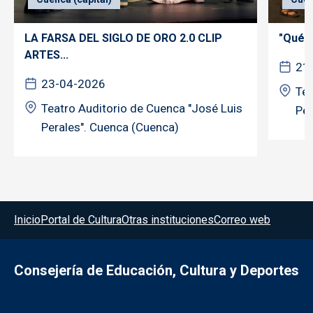
LA FARSA DEL SIGLO DE ORO 2.0 CLIP
"Qué d
ARTES...
21
23-04-2026
Tea
Teatro Auditorio de Cuenca "José Luis
Per
Perales". Cuenca (Cuenca)
Menú del pie
Inicio
Portal de Cultura
Otras instituciones
Correo web
Consejería de Educación, Cultura y Deportes