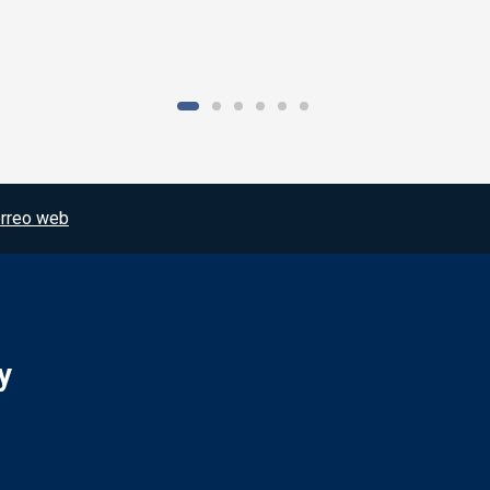
rreo web
y
Redes sociales JCCM