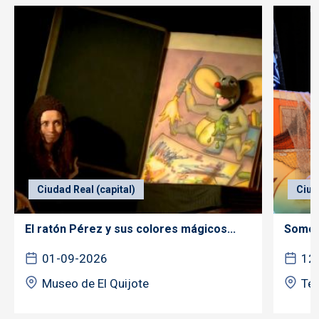
Ciudad Real (capital)
Ciud
El ratón Pérez y sus colores mágicos...
Somos 
01-09-2026
12
Museo de El Quijote
Tea