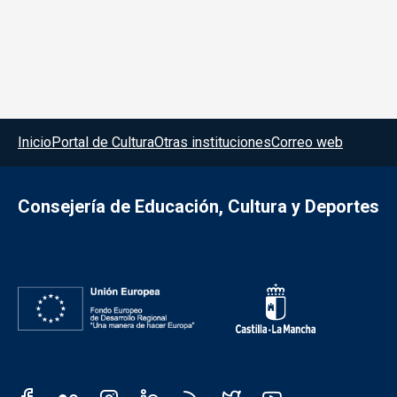
Menú del pie
Inicio
Portal de Cultura
Otras instituciones
Correo web
Consejería de Educación, Cultura y Deportes