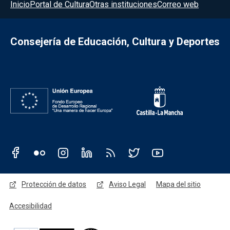
Menú del pie
Inicio
Portal de Cultura
Otras instituciones
Correo web
Consejería de Educación, Cultura y Deportes
Redes sociales JCCM
Menú legal
Protección de datos
Aviso Legal
Mapa del sitio
Accesibilidad