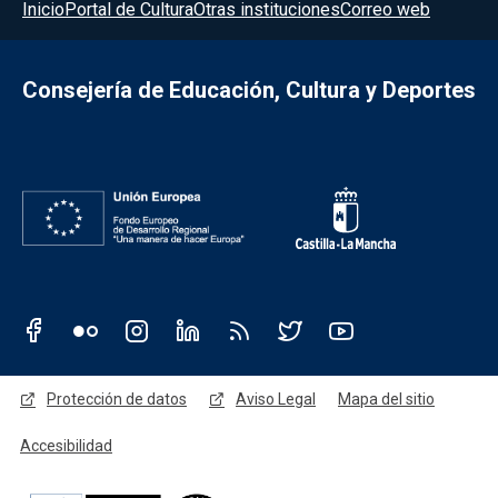
Menú del pie
Inicio
Portal de Cultura
Otras instituciones
Correo web
Consejería de Educación, Cultura y Deportes
Redes sociales JCCM
Menú legal
Protección de datos
Aviso Legal
Mapa del sitio
Accesibilidad