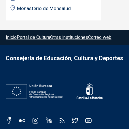
Monasterio de Monsalud
Menú del pie
Inicio
Portal de Cultura
Otras instituciones
Correo web
Consejería de Educación, Cultura y Deportes
Redes sociales JCCM