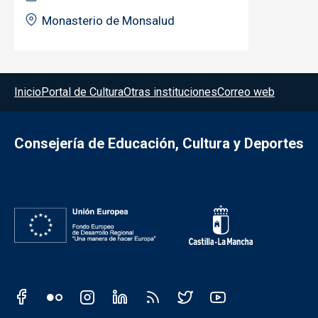
Monasterio de Monsalud
Menú del pie
Inicio
Portal de Cultura
Otras instituciones
Correo web
Consejería de Educación, Cultura y Deportes
Redes sociales JCCM