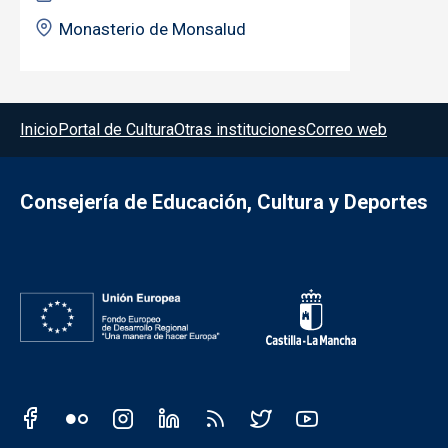
Monasterio de Monsalud
Menú del pie
Inicio
Portal de Cultura
Otras instituciones
Correo web
Consejería de Educación, Cultura y Deportes
Redes sociales JCCM