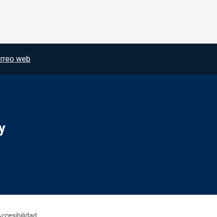
rreo web
y
Redes sociales JCCM
ccesibilidad