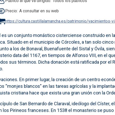
Público al que va dirigido
Todos los públicos
Precio
A consultar en su web
https://cultura.castillalamancha.es/patrimonio/yacimientos-v
es un conjunto monástico cisterciense construido en la s
ica. Situado en el municipio de Córcoles, a tan solo cinc
unto a los de Bonaval, Buenafuente del Sistal y Óvila, si
sterio data del 1167, en tiempos de Alfonso VIII, en el q
dos sus términos. Dicha donación está ratificada por el 
o.
aciones. En primer lugar, la creación de un centro económ
 los “monjes blancos” en las tareas agrícolas y la implan
ista cristiana hace que exista una gran unión con la Orde
cípulo de San Bernardo de Claraval, ideólogo del Císter, e
n los Pirineos franceses. En 1538 el monasterio se puso 