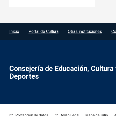
Menú del pie
Inicio
Portal de Cultura
Otras instituciones
Co
Consejería de Educación, Cultura 
Deportes
Menú legal
Protección de datos
Aviso Legal
Mapa del sitio
A