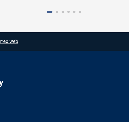
rreo web
y
Redes sociales JCCM