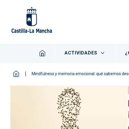
Pasar al contenido principal
Navegación principal
ACTIVIDADES
¿
Mindfulness y memoria emocional: qué sabemos desde 