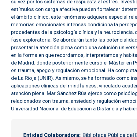
su vez por los sistemas de respuesta al estrés. Inve
estímulos con carga afectiva pueden fortalecer deter
el ámbito clínico, este fenómeno adquiere especial rel
memorias emocionales intensas condiciona la percepció
procedentes de la psicología clínica y la neurociencia,
fase exploratoria. Se abordarán tanto las potencialida
presentar la atención plena como una solución universal
en la forma en que recordamos, interpretamos y habit
de Madrid, donde posteriormente cursó el Máster en Psic
en trauma, apego y regulación emocional. Ha completa
de La Rioja (UNIR). Asimismo, se ha formado como instr
aplicaciones clínicas del mindfulness, vinculado acad
atención plena. Mar Sánchez Rúa ejerce como psicóloga
relacionados con trauma, ansiedad y regulación emocio
Universidad Nacional de Educación a Distancia y habi
Entidad Colaboradora
Biblioteca Pública del