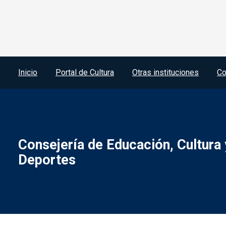
Menú del pie
Inicio
Portal de Cultura
Otras instituciones
Co
Consejería de Educación, Cultura 
Deportes
Menú legal