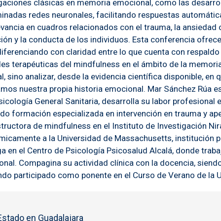
stigaciones clásicas en memoria emocional, como las desar
minadas redes neuronales, facilitando respuestas automátic
evancia en cuadros relacionados con el trauma, la ansiedad o
n y la conducta de los individuos. Esta conferencia ofrecer
 diferenciando con claridad entre lo que cuenta con respald
des terapéuticas del mindfulness en el ámbito de la memori
, sino analizar, desde la evidencia científica disponible, en
amos nuestra propia historia emocional. Mar Sánchez Rúa es
ología General Sanitaria, desarrolla su labor profesional en
do formación especializada en intervención en trauma y ape
uctora de mindfulness en el Instituto de Investigación Nira
émicamente a la Universidad de Massachusetts, institución 
 en el Centro de Psicología Psicosalud Alcalá, donde traba
nal. Compagina su actividad clínica con la docencia, siend
endo participado como ponente en el Curso de Verano de la 
 Estado en Guadalajara