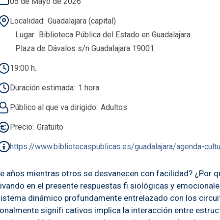
05 de Mayo de 2026
Localidad
Guadalajara (capital)
Lugar
Biblioteca Pública del Estado en Guadalajara
Plaza de Dávalos s/n Guadalajara 19001
19:00 h.
Duración estimada
1 hora
Público al que va dirigido
Adultos
Precio
Gratuito
https://www.bibliotecaspublicas.es/guadalajara/agenda-cult
e años mientras otros se desvanecen con facilidad? ¿Por 
ctivando en el presente respuestas fi siológicas y emociona
sistema dinámico profundamente entrelazado con los circuit
almente signifi cativos implica la interacción entre estr