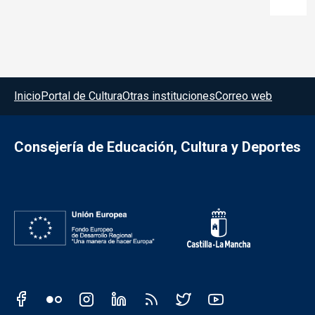
Menú del pie
Inicio
Portal de Cultura
Otras instituciones
Correo web
Consejería de Educación, Cultura y Deportes
Redes sociales JCCM