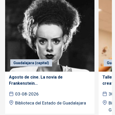
Guadalajara (capital)
Guad
Agosto de cine. La novia de
Taller
Frankenstein...
creativ
03-08-2026
30
Biblioteca del Estado de Guadalajara
Bib
Gua