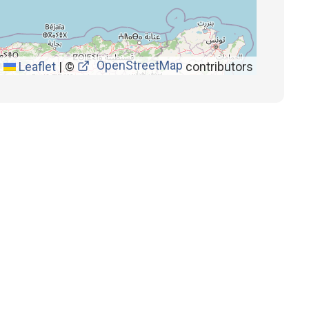
OpenStreetMap
Leaflet
|
©
contributors