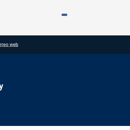
rreo web
y
Redes sociales JCCM