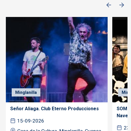
Minglanilla
Ming
Señor Aliaga. Club Eterno Producciones
SOMOS
Nave..
15-09-2026
23