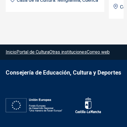
Casa de la Cultura. Minglanilla, Cuenca
Cas
Menú del pie
Inicio
Portal de Cultura
Otras instituciones
Correo web
Consejería de Educación, Cultura y Deportes