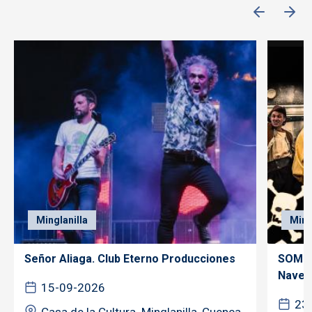
Minglanilla
Ming
Señor Aliaga. Club Eterno Producciones
SOMOS
Nave..
15-09-2026
23