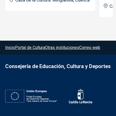
Casa de la Cultura. Minglanilla, Cuenca
Cas
Menú del pie
Inicio
Portal de Cultura
Otras instituciones
Correo web
Consejería de Educación, Cultura y Deportes