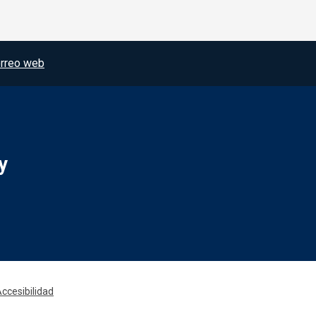
rreo web
y
Redes sociales JCCM
ccesibilidad