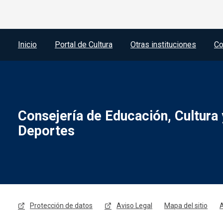
Menú del pie
Inicio
Portal de Cultura
Otras instituciones
Co
Consejería de Educación, Cultura 
Deportes
Menú legal
Protección de datos
Aviso Legal
Mapa del sitio
A