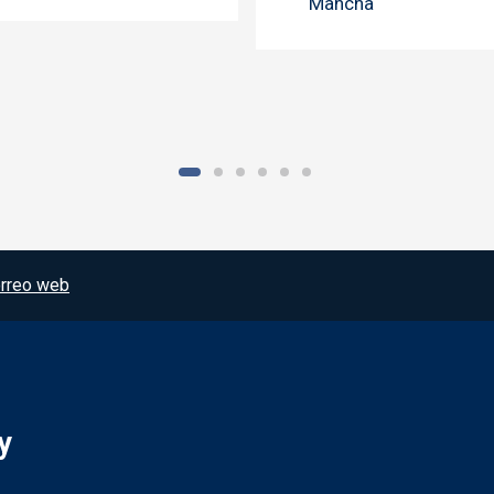
Mancha
rreo web
y