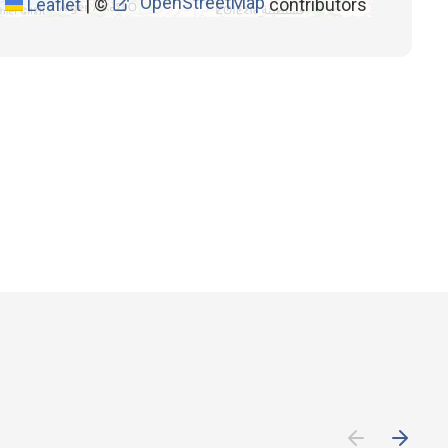
OpenStreetMap
Leaflet
|
©
contributors