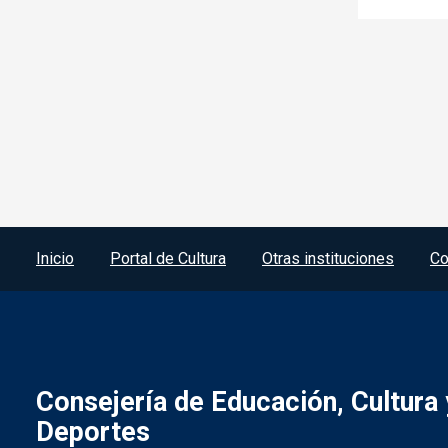
Menú del pie
Inicio
Portal de Cultura
Otras instituciones
Co
Consejería de Educación, Cultura 
Deportes