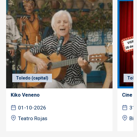
Toledo (capital)
Tole
Kiko Veneno
Cine f
01-10-2026
31
Teatro Rojas
Bib