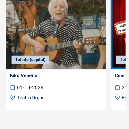
Toledo (capital)
Tole
Kiko Veneno
Cine f
01-10-2026
31
Teatro Rojas
Bib