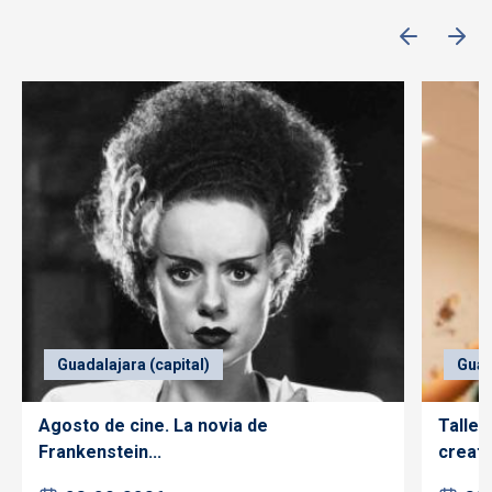
Guadalajara (capital)
Guad
Agosto de cine. La novia de
Taller
Frankenstein...
creativ