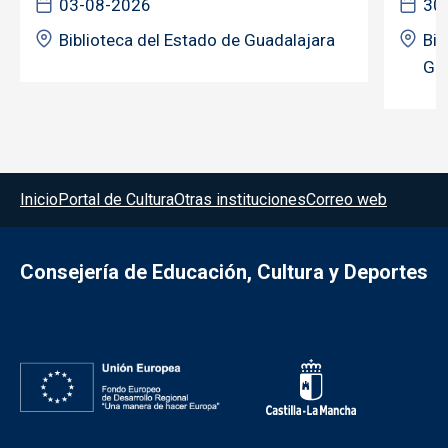
03-08-2026
30
Biblioteca del Estado de Guadalajara
Bib
Gua
Menú del pie
Inicio
Portal de Cultura
Otras instituciones
Correo web
Consejería de Educación, Cultura y Deportes