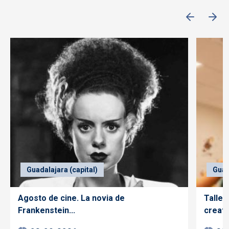
Guadalajara (capital)
Guad
Agosto de cine. La novia de
Taller
Frankenstein...
creativ