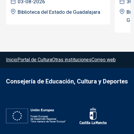
03-08-2026
30
Biblioteca del Estado de Guadalajara
Bib
Gua
Menú del pie
Inicio
Portal de Cultura
Otras instituciones
Correo web
Consejería de Educación, Cultura y Deportes