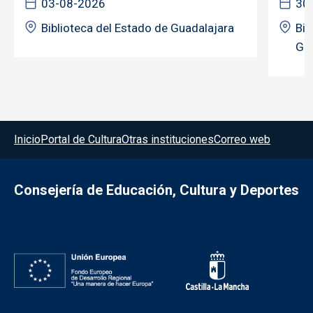
03-08-2026
30
Biblioteca del Estado de Guadalajara
Bib
Gua
Menú del pie
Inicio
Portal de Cultura
Otras instituciones
Correo web
Consejería de Educación, Cultura y Deportes