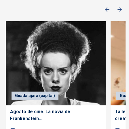
Guadalajara (capital)
Guad
Agosto de cine. La novia de
Taller
Frankenstein...
creativ