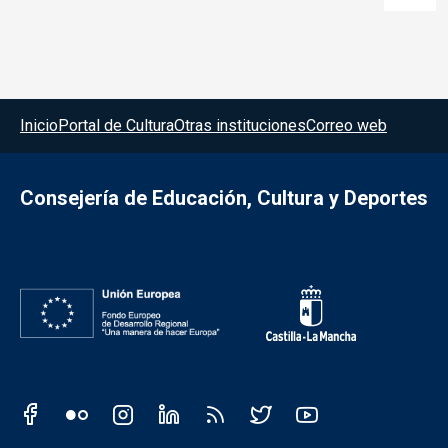
Menú del pie
Inicio
Portal de Cultura
Otras instituciones
Correo web
Consejería de Educación, Cultura y Deportes
Redes sociales JCCM