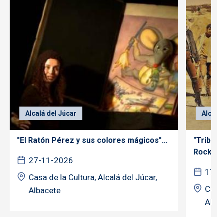
Alcalá del Júcar
Alca
"El Ratón Pérez y sus colores mágicos"...
"Tribu
Rock"..
27-11-2026
17
Casa de la Cultura, Alcalá del Júcar,
Cas
Albacete
Alb