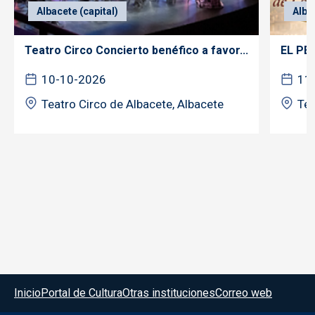
Albacete (capital)
Alba
Teatro Circo Concierto benéfico a favor...
EL PE
10-10-2026
11
Teatro Circo de Albacete, Albacete
Tea
Menú del pie
Inicio
Portal de Cultura
Otras instituciones
Correo web