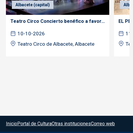
Albacete (capital)
Alba
Teatro Circo Concierto benéfico a favor...
EL PE
10-10-2026
11
Teatro Circo de Albacete, Albacete
Tea
Menú del pie
Inicio
Portal de Cultura
Otras instituciones
Correo web